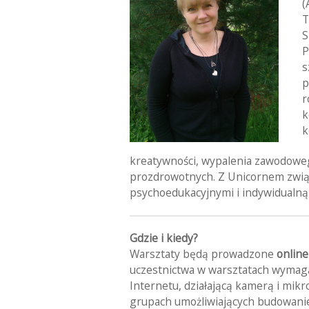
(
T
S
P
s
p
r
k
k
kreatywności, wypalenia zawodoweg
prozdrowotnych. Z Unicornem związ
psychoedukacyjnymi i indywidualną
Gdzie i kiedy?
Warsztaty będą prowadzone
online
uczestnictwa w warsztatach wymaga
Internetu, działającą kamerą i mi
grupach umożliwiających budowanie r