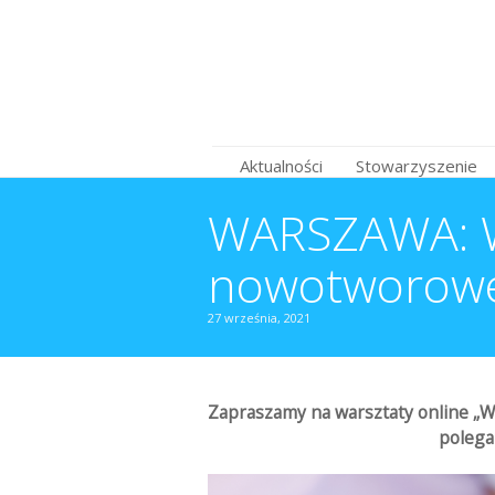
Aktualności
Stowarzyszenie
WARSZAWA: Ws
nowotworowej
27 września, 2021
Zapraszamy na warsztaty online „
W
polega 