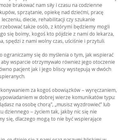
 może brakować nam siły i czasu na codzienne
kupów, sprzątanie, opiekę nad dziećmi, pracę
eczeniu, diecie, rehabilitacji czy szukanie
trzebować także osób, z którymi będziemy mogli
go się boimy, kogoś kto pójdzie z nami do lekarza,
, spędzi z nami wolny czas, uściśnie i przytuli.
o ograniczamy się do myślenia o tym, jak wspierać
, aby wsparcie otrzymywało również jego otoczenie
ówno pacjent jak i jego bliscy występują w dwóch
spieranych.
wykonywaniem za kogoś obowiązków – wyręczaniem,
wypowiadaniem w dobrej wierze komunikatów typu:
lądasz na osobę chorą”, „musisz wyzdrowieć” lub
 dziennego – życiem tak, jakby nic się nie
my się, dlaczego mogą to nie być wspierające
. co dzieje się z nami oraz naszymi bliskimi w