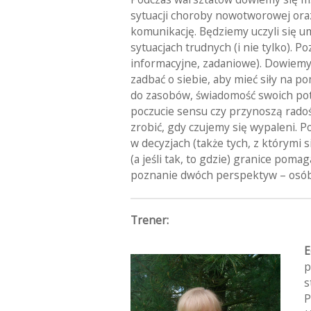
sytuacji choroby nowotworowej ora
komunikację. Będziemy uczyli się um
sytuacjach trudnych (i nie tylko). 
informacyjne, zadaniowe). Dowiemy 
zadbać o siebie, aby mieć siły na po
do zasobów, świadomość swoich pot
poczucie sensu czy przynoszą radoś
zrobić, gdy czujemy się wypaleni. 
w decyzjach (także tych, z którymi 
(a jeśli tak, to gdzie) granice pom
poznanie dwóch perspektyw – osób
Trener:
E
p
s
P