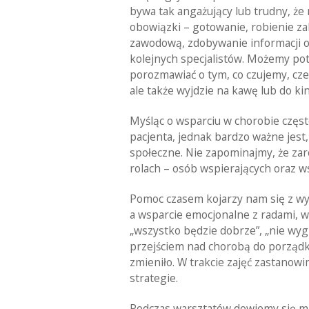
bywa tak angażujący lub trudny, że
obowiązki – gotowanie, robienie za
zawodową, zdobywanie informacji o l
kolejnych specjalistów. Możemy po
porozmawiać o tym, co czujemy, cze
ale także wyjdzie na kawę lub do kina
Myśląc o wsparciu w chorobie częst
pacjenta, jednak bardzo ważne jest
społeczne. Nie zapominajmy, że zar
rolach – osób wspierających oraz w
Pomoc czasem kojarzy nam się z 
a wsparcie emocjonalne z radami, 
„wszystko będzie dobrze”, „nie wyg
przejściem nad chorobą do porządku
zmieniło. W trakcie zajęć zastanowi
strategie.
Podczas warsztatów dowiemy się m.in