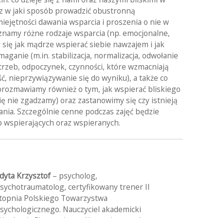
z w jaki sposób prowadzić obustronną
iejętności dawania wsparcia i proszenia o nie w
Poznamy różne rodzaje wsparcia (np. emocjonalne,
się jak mądrze wspierać siebie nawzajem i jak
maganie (m.in. stabilizacja, normalizacja, odwołanie
rzeb, odpoczynek, czynności, które wzmacniają
ć, nieprzywiązywanie się do wyniku), a także co
Porozmawiamy również o tym, jak wspierać bliskiego
się nie zgadzamy) oraz zastanowimy się czy istnieją
agania. Szczególnie cenne podczas zajęć będzie
 wspierających oraz wspieranych.
dyta Krzysztof
– psycholog,
sychotraumatolog, certyfikowany trener II
topnia Polskiego Towarzystwa
sychologicznego. Nauczyciel akademicki