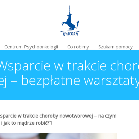
Centrum Psychoonkologii
Co robimy
Szukam pomocy
parcie w trakcie cho
 – bezpłatne warsztaty
sparcie w trakcie choroby nowotworowej – na czym
i jak to mądrze robić?
”
!