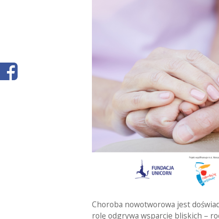
Choroba nowotworowa jest doświad
rolę odgrywa wsparcie bliskich – rod