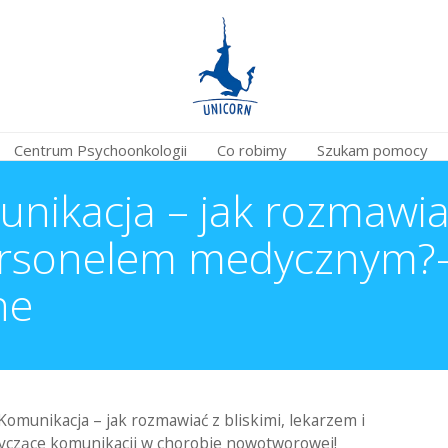
Centrum Psychoonkologii
Co robimy
Szukam pomocy
ikacja – jak rozmawiać 
ersonelem medycznym?-
ne
omunikacja – jak rozmawiać z bliskimi, lekarzem i
czące komunikacji w chorobie nowotworowej!