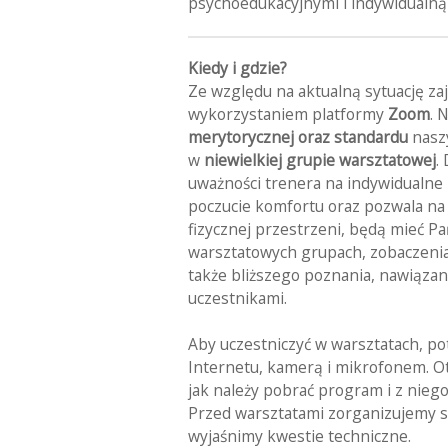
psychoedukacyjnymi i indywidualną
Kiedy i gdzie?
Ze względu na aktualną sytuację zaj
wykorzystaniem platformy
Zoom
. 
merytorycznej oraz standardu
naszy
w
niewielkiej grupie warsztatowej
.
uważności trenera na indywidualne
poczucie komfortu oraz pozwala na 
fizycznej przestrzeni, będą mieć P
warsztatowych grupach, zobaczenia 
także bliższego poznania, nawiąza
uczestnikami.
Aby uczestniczyć w warsztatach, p
Internetu, kamerą i mikrofonem. O
jak należy pobrać program i z niego 
Przed warsztatami zorganizujemy 
wyjaśnimy kwestie techniczne.