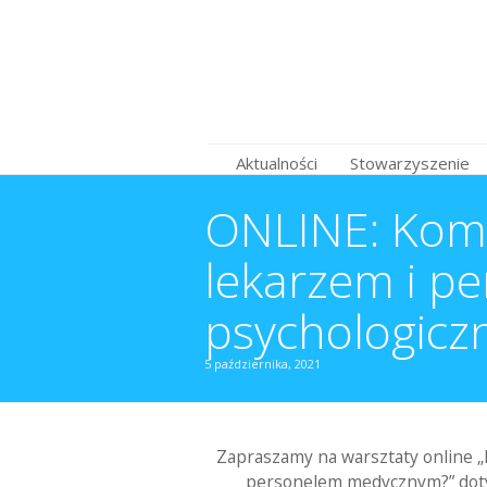
Aktualności
Stowarzyszenie
ONLINE: Komun
lekarzem i p
psychologicz
5 października, 2021
Zapraszamy na warsztaty online „K
personelem medycznym?” doty