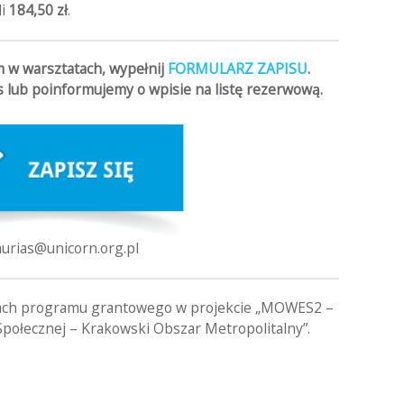
li
184,50 zł
.
em w warsztatach, wypełnij
FORMULARZ ZAPISU
.
 lub poinformujemy o wpisie na listę rezerwową.
.murias@unicorn.org.pl
amach programu grantowego w projekcie „MOWES2 –
połecznej – Krakowski Obszar Metropolitalny”.