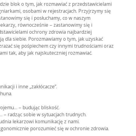
e blok o tym, jak rozmawiać z przedstawicielami
gniarkami, osobami w rejestracjach. Przyjrzymy się
stanowimy się i posłuchamy, co w naszym
lekarzy, równocześnie – zastanowimy się i
stawicielami ochrony zdrowia najbardziej
cją dla siebie. Porozmawiamy o tym, jak uzyskać
zrażać się pośpiechem czy innymi trudnościami oraz
tami tak, aby jak najskuteczniej rozmawiać.
kacji i inne „zakłócacze”.
huna.
wojemu… – budując bliskość.
… – radząc sobie w sytuacjach trudnych.
trudnia lekarzowi komunikację z nami.
 ergonomicznie porozumieć się w ochronie zdrowia.