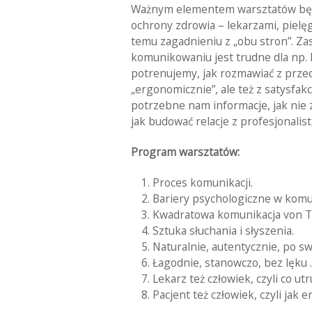
Ważnym elementem warsztatów będzi
ochrony zdrowia – lekarzami, pielę
temu zagadnieniu z „obu stron”. Za
komunikowaniu jest trudne dla np. 
potrenujemy, jak rozmawiać z przed
„ergonomicznie”, ale też z satysfak
potrzebne nam informacje, jak nie 
jak budować relacje z profesjonalis
Program warsztatów:
Proces komunikacji.
Bariery psychologiczne w komuni
Kwadratowa komunikacja von T
Sztuka słuchania i słyszenia.
Naturalnie, autentycznie, po s
Łagodnie, stanowczo, bez lęku 
Lekarz też człowiek, czyli co u
Pacjent też człowiek, czyli jak