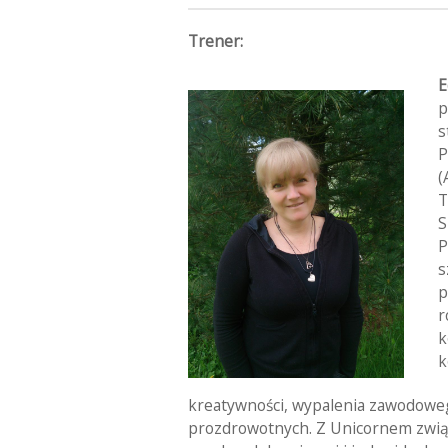
Trener:
E
p
s
P
(
T
S
P
s
p
r
k
k
kreatywności, wypalenia zawodoweg
prozdrowotnych. Z Unicornem związ