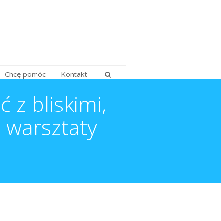
Chcę pomóc
Kontakt
z bliskimi,
 warsztaty