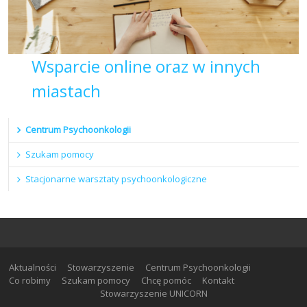
Wsparcie online oraz w innych
miastach
Centrum Psychoonkologii
Szukam pomocy
Stacjonarne warsztaty psychoonkologiczne
Aktualności
Stowarzyszenie
Centrum Psychoonkologii
Co robimy
Szukam pomocy
Chcę pomóc
Kontakt
Stowarzyszenie UNICORN