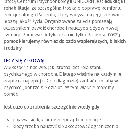
Istotą Centrum Psychoonkologii UNICORN jest
edukacja i
rehabilitacja
, ze szczególną troską o poprawę komfortu
emocjonalnego Pacjenta, który wpływa na jego zdrowie i
lepszą jakość życia. Organizowane zajęcia pomagają
uczestnikom oswoić chorobę i nauczyć się żyć w nowej
sytuacji. Ponieważ dotyka ona nie tylko Pacjenta,
naszą
pomoc kierujemy również do osób wspierających, bliskich
i rodziny
.
LECZ SIĘ Z GŁOWĄ!
Większość z nas wie, jak istotna jest rola stanu
psychicznego w chorobie. Dlatego właśnie na każdym jej
etapie (a najlepiej tuż po diagnozie) zadbać o to, aby w
psychice „dobrze się działo”. W tym właśnie możemy
pomóc.
Jest dużo do zrobienia szczególnie wtedy gdy:
pojawia się lęk i inne niepożądane emocje
kiedy trzeba nauczyć się akceptować ograniczenia i