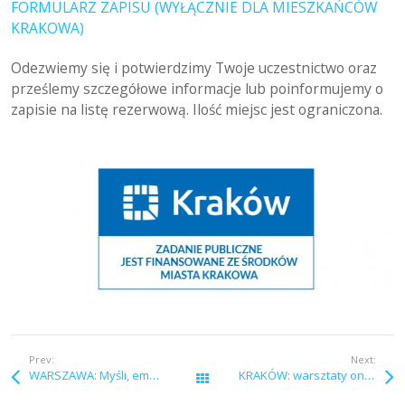
FORMULARZ ZAPISU (WYŁĄCZNIE DLA MIESZKAŃCÓW
KRAKOWA)
Odezwiemy się i potwierdzimy Twoje uczestnictwo oraz
prześlemy szczegółowe informacje lub poinformujemy o
zapisie na listę rezerwową. Ilość miejsc jest ograniczona.
Prev:
Next:
WARSZAWA: Myśli, emocje a choroba nowotworowa – zajęcia online z psychologiem
KRAKÓW: warsztaty online: „Jak w trakcie choroby nowotworowej zmienić nawyki żywieniowe”
Wszystkie wpisy