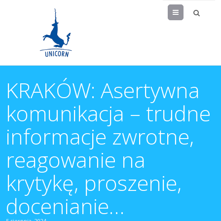
Menu
KRAKÓW: Asertywna
komunikacja – trudne
informacje zwrotne,
reagowanie na
krytykę, proszenie,
docenianie…
5 sierpnia, 2024