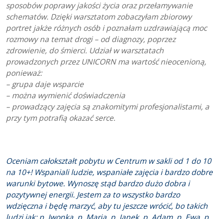
sposobów poprawy jakości życia oraz przełamywanie
schematów. Dzięki warsztatom zobaczyłam zbiorowy
portret jakże różnych osób i poznałam uzdrawiającą moc
rozmowy na temat drogi – od diagnozy, poprzez
zdrowienie, do śmierci.
Udział w warsztatach
prowadzonych przez UNICORN ma wartość nieocenioną,
ponieważ:
– grupa daje wsparcie
– można wymienić doświadczenia
– prowadzący zajęcia są znakomitymi profesjonalistami, a
przy tym potrafią okazać serce.
Oceniam całokształt pobytu w Centrum w sakli od 1 do 10
na 10+! Wspaniali ludzie, wspaniałe zajęcia i bardzo dobre
warunki bytowe. Wynoszę stąd bardzo dużo dobra i
pozytywnej energii. Jestem za to wszystko bardzo
wdzięczna i będę marzyć, aby tu jeszcze wrócić, bo takich
ludzi jak: p. Iwonka, p. Maria, p. Janek, p. Adam, p. Ewa, p.