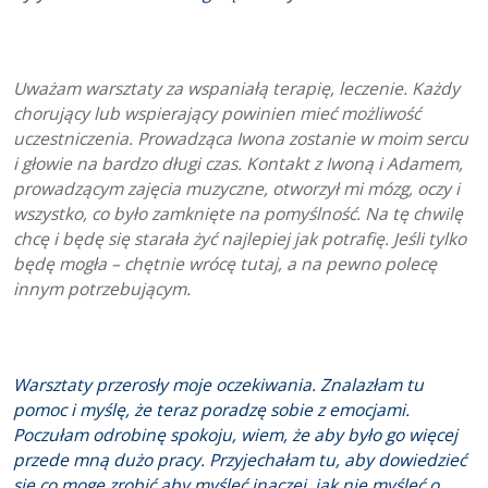
Uważam warsztaty za wspaniałą terapię, leczenie. Każdy
chorujący lub wspierający powinien mieć możliwość
uczestniczenia. Prowadząca Iwona zostanie w moim sercu
i głowie na bardzo długi czas. Kontakt z Iwoną i Adamem,
prowadzącym zajęcia muzyczne, otworzył mi mózg, oczy i
wszystko, co było zamknięte na pomyślność. Na tę chwilę
chcę i będę się starała żyć najlepiej jak potrafię. Jeśli tylko
będę mogła – chętnie wrócę tutaj, a na pewno polecę
innym potrzebującym.
Warsztaty przerosły moje oczekiwania. Znalazłam tu
pomoc i myślę, że teraz poradzę sobie z emocjami.
Poczułam odrobinę spokoju, wiem, że aby było go więcej
przede mną dużo pracy. Przyjechałam tu, aby dowiedzieć
się co mogę zrobić aby myśleć inaczej, jak nie myśleć o