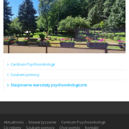
Centrum Psychoonkologii
Szukam pomocy
Stacjonarne warsztaty psychoonkologiczne
Aktualności
Stowarzyszenie
Centrum Psychoonkologii
Co robimy
Szukam pomocy
Chcę pomóc
Kontakt