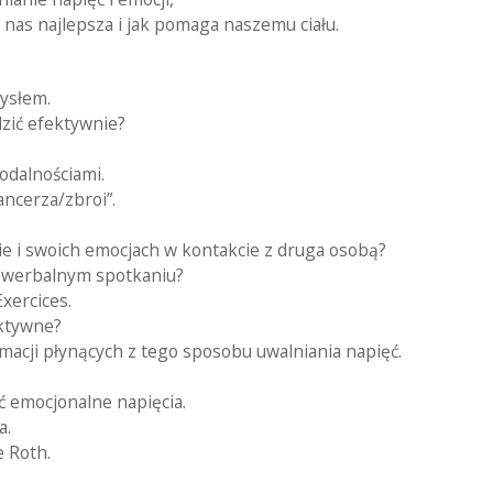
 nas najlepsza i jak pomaga naszemu ciału.
ysłem.
dzić efektywnie?
odalnościami.
ncerza/zbroi”.
e i swoich emocjach w kontakcie z druga osobą?
ewerbalnym spotkaniu?
xercices.
ektywne?
macji płynących z tego sposobu uwalniania napięć.
ć emocjonalne napięcia.
a.
e Roth.