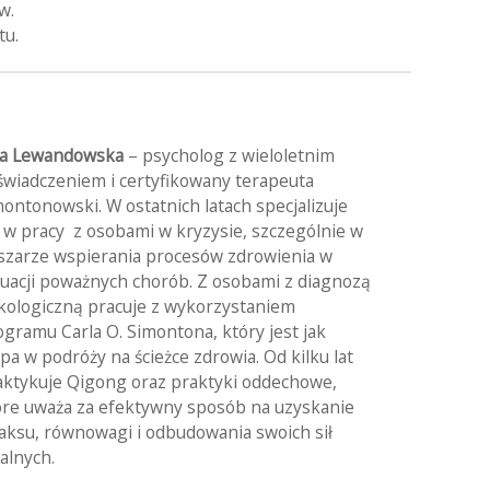
w.
tu.
a Lewandowska
– psycholog z wieloletnim
świadczeniem i certyfikowany terapeuta
montonowski. W ostatnich latach specjalizuje
ę w pracy z osobami w kryzysie, szczególnie w
szarze wspierania procesów zdrowienia w
tuacji poważnych chorób. Z osobami z diagnozą
kologiczną pracuje z wykorzystaniem
ogramu Carla O. Simontona, który jest jak
pa w podróży na ścieżce zdrowia. Od kilku lat
aktykuje Qigong oraz praktyki oddechowe,
óre uważa za efektywny sposób na uzyskanie
laksu, równowagi i odbudowania swoich sił
alnych.