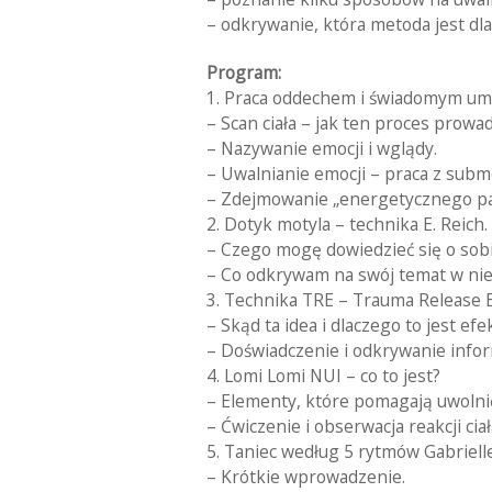
– odkrywanie, która metoda jest dla
Program:
1. Praca oddechem i świadomym um
– Scan ciała – jak ten proces prowa
– Nazywanie emocji i wglądy.
– Uwalnianie emocji – praca z subm
– Zdejmowanie „energetycznego pa
2. Dotyk motyla – technika E. Reich.
– Czego mogę dowiedzieć się o sobi
– Co odkrywam na swój temat w ni
3. Technika TRE – Trauma Release E
– Skąd ta idea i dlaczego to jest ef
– Doświadczenie i odkrywanie infor
4. Lomi Lomi NUI – co to jest?
– Elementy, które pomagają uwolni
– Ćwiczenie i obserwacja reakcji ciał
5. Taniec według 5 rytmów Gabriell
– Krótkie wprowadzenie.