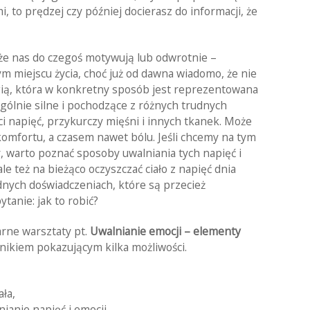
 to prędzej czy później docierasz do informacji, że
, że nas do czegoś motywują lub odwrotnie –
m miejscu życia, choć już od dawna wiadomo, że nie
ią, która w konkretny sposób jest reprezentowana
ególnie silne i pochodzące z różnych trudnych
 napięć, przykurczy mięśni i innych tkanek. Może
fortu, a czasem nawet bólu. Jeśli chcemy na tym
 warto poznać sposoby uwalniania tych napięć i
le też na bieżąco oczyszczać ciało z napięć dnia
nych doświadczeniach, które są przecież
ytanie: jak to robić?
rne warsztaty pt.
Uwalnianie emocji – elementy
nikiem pokazującym kilka możliwości.
ła,
ianie napięć i emocji,