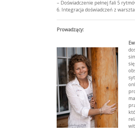
– Doświadczenie pełnej fali 5 rytmó
6. Integracja doświadczeń z warszta
Prowadzący:
Ew
do
si
si
ob
sy
on
pr
ma
pr
kt
re
wit