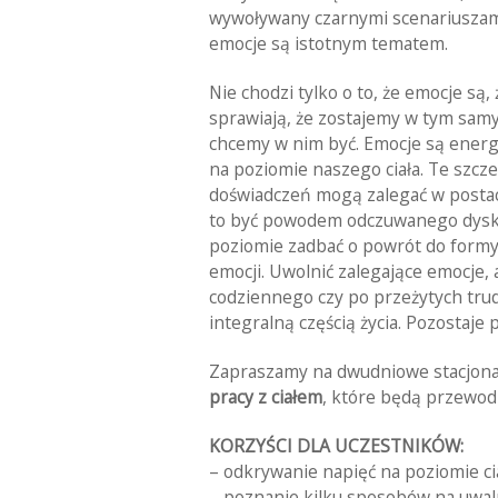
wywoływany czarnymi scenariuszami,
emocje są istotnym tematem.
Nie chodzi tylko o to, że emocje są
sprawiają, że zostajemy w tym samy
chcemy w nim być. Emocje są energ
na poziomie naszego ciała. Te szcz
doświadczeń mogą zalegać w postaci
to być powodem odczuwanego dyskom
poziomie zadbać o powrót do formy,
emocji. Uwolnić zalegające emocje, a
codziennego czy po przeżytych trud
integralną częścią życia. Pozostaje p
Zapraszamy na dwudniowe stacjona
pracy z ciałem
, które będą przewod
KORZYŚCI DLA UCZESTNIKÓW:
– odkrywanie napięć na poziomie cia
– poznanie kilku sposobów na uwaln