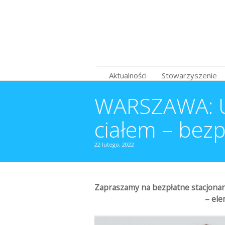
Aktualności
Stowarzyszenie
WARSZAWA: Uw
ciałem – bezp
22 lutego, 2022
Zapraszamy na bezpłatne stacjonar
– ele