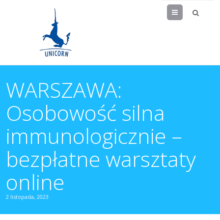
Menu
WARSZAWA:
Osobowość silna
immunologicznie –
bezpłatne warsztaty
online
2 listopada, 2023