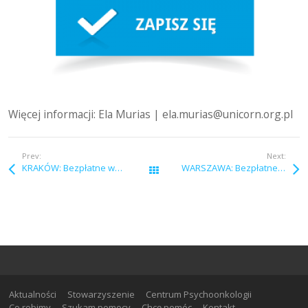
Więcej informacji: Ela Murias | ela.murias@unicorn.org.pl
Prev:
Next:
KRAKÓW: Bezpłatne warsztaty pielęgnacji skóry i makijażu
WARSZAWA: Bezpłatne warsztaty z onkologiem
Wszystkie wpisy
Aktualności
Stowarzyszenie
Centrum Psychoonkologii
Co robimy
Szukam pomocy
Chcę pomóc
Kontakt