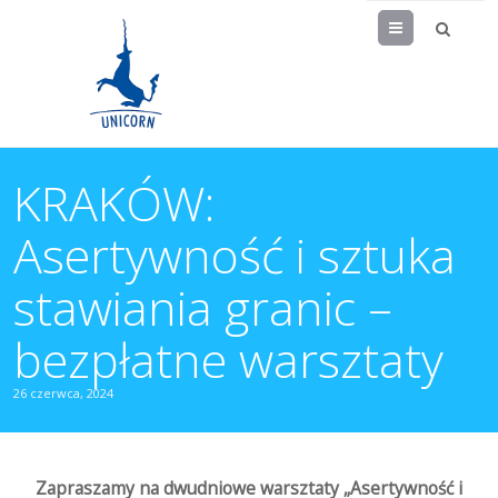
Menu
KRAKÓW:
Asertywność i sztuka
stawiania granic –
bezpłatne warsztaty
26 czerwca, 2024
Zapraszamy na dwudniowe warsztaty „Asertywność i