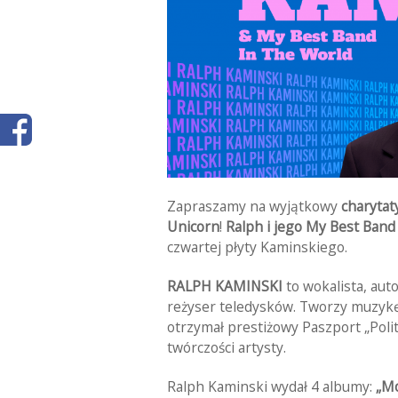
Zapraszamy na wyjątkowy
charytat
Unicorn
!
Ralph i jego My Best Band
czwartej płyty Kaminskiego.
RALPH KAMINSKI
to wokalista, au
reżyser teledysków. Tworzy muzykę
otrzymał prestiżowy Paszport „Poli
twórczości artysty.
Ralph Kaminski wydał 4 albumy:
„M