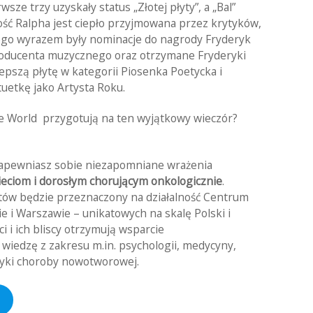
wsze trzy uzyskały status „Złotej płyty”, a „Bal”
ość Ralpha jest ciepło przyjmowana przez krytyków,
ego wyrazem były nominacje do nagrody Fryderyk
 producenta muzycznego oraz otrzymane Fryderyki
epszą płytę w kategorii Piosenka Poetycka i
tuetkę jako Artysta Roku.
he World przygotują na ten wyjątkowy wieczór?
 zapewniasz sobie niezapomniane wrażenia
eciom i dorosłym chorującym onkologicznie
.
etów będzie przeznaczony na działalność Centrum
 i Warszawie – unikatowych na skalę Polski i
 i ich bliscy otrzymują wsparcie
wiedzę z zakresu m.in. psychologii, medycyny,
aktyki choroby nowotworowej.