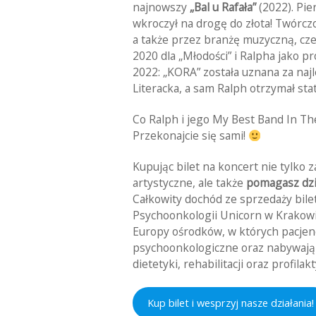
najnowszy
„Bal u Rafała”
(2022). Pier
wkroczył na drogę do złota! Twórcz
a także przez branżę muzyczną, cz
2020 dla „Młodości” i Ralpha jako
2022: „KORA” została uznana za najl
Literacka, a sam Ralph otrzymał sta
Co Ralph i jego My Best Band In T
Przekonajcie się sami!
Kupując bilet na koncert nie tylko
artystyczne, ale także
pomagasz dzi
Całkowity dochód ze sprzedaży bil
Psychoonkologii Unicorn w Krakowie
Europy ośrodków, w których pacjenci
psychoonkologiczne oraz nabywają 
dietetyki, rehabilitacji oraz profil
Kup bilet i wesprzyj nasze działania!