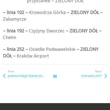
przystanek – ZIELONY DÓŁ
– linia 102 –
Krowodrza Górka
– ZIELONY DÓŁ –
Zakamycze
– linia 192 –
Czyżyny Dworzec
– ZIELONY DÓŁ –
Chełm
– linia 252 –
Osiedle Podwawelskie
– ZIELONY
DÓŁ –
Kraków Airport
Prev:
Next:
Joanna Kulig i Maciej Stuhr dla Stowarzyszenia UNICORN
Czerwiec 2017
Wszystkie wpisy