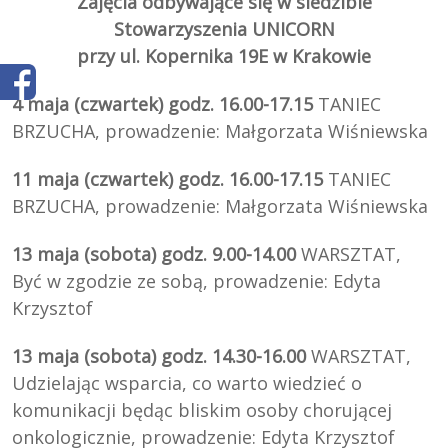
Zajęcia odbywające się w siedzibie
Stowarzyszenia UNICORN
przy ul. Kopernika 19E w Krakowie
4 maja (czwartek) godz. 16.00-17.15
TANIEC
BRZUCHA, prowadzenie: Małgorzata Wiśniewska
11 maja (czwartek) godz. 16.00-17.15
TANIEC
BRZUCHA, prowadzenie: Małgorzata Wiśniewska
1
3
maja (
sobota
) godz.
9
.00-
14
.
00
WARSZTAT,
Być w zgodzie ze sobą, prowadzenie: Edyta
Krzysztof
13 maja (sobota) godz. 14.30-16.00
WARSZTAT,
Udzielając wsparcia, co warto wiedzieć o
komunikacji będąc bliskim osoby chorującej
onkologicznie, prowadzenie: Edyta Krzysztof