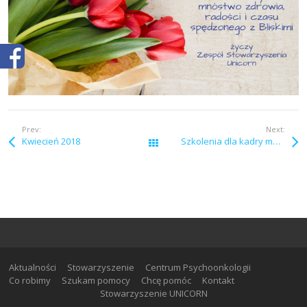
Prev:
Next:
Kwiecień 2018
Szkolenia dla kadry medycznej i firm
Wszystkie wpisy
Aktualności
Stowarzyszenie
Centrum Psychoonkologii
Co robimy
Szukam pomocy
Chcę pomóc
Kontakt
Stowarzyszenie UNICORN