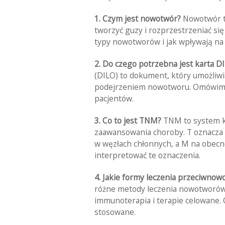
1. Czym jest nowotwór?
Nowotwór t
tworzyć guzy i rozprzestrzeniać się 
typy nowotworów i jak wpływają na
2. Do czego potrzebna jest karta D
(DILO) to dokument, który umożliwi
podejrzeniem nowotworu. Omówimy, j
pacjentów.
3. Co to jest TNM?
TNM to system kl
zaawansowania choroby. T oznacza 
w węzłach chłonnych, a M na obecno
interpretować te oznaczenia.
4. Jakie formy leczenia przeciwno
różne metody leczenia nowotworów, t
immunoterapia i terapie celowane. 
stosowane.