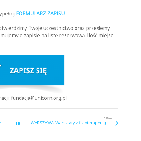
wypełnij
FORMULARZ ZAPISU
.
potwierdzimy Twoje uczestnictwo oraz prześlemy
mujemy o zapisie na listę rezerwową. Ilość miejsc
acji: fundacja@unicorn.org.pl
Next:
WARSZAWA: Dieta w chorobie nowotworowej – bezpłatne warsztaty online z dietetykiem
WARSZAWA: Warsztaty z fizjoterapeutą – bezpłatne zajęcia online
Wszystkie wpisy