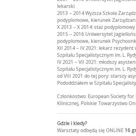
lekarski
2013 – 2014 Wyższa Szkoła Zarządza
podyplomowe, kierunek Zarządzani
X 2013 – X 2014: staż podyplomowy w
2015 – 2016 Uniwersytet Jagiellońs
podyplomowe, kierunek Psychoonkol
XII 2014 – IV 2021: lekarz rezydent
Szpitalu Specjalistycznym im. L. Ry
IV 2021 – VII 2021: młodszy asysten
Szpitalu Specjalistycznym im. L. Ry
od VIII 2021 do tej pory: starszy as
Pododdziałem w Szpitalu Specjalist
Członkostwo: European Society for
Klinicznej, Polskie Towarzystwo O
Gdzie i kiedy?
Warsztaty odbędą się ONLINE
16 gr