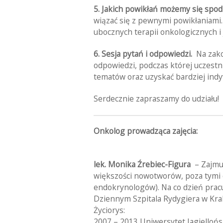
5. Jakich powikłań możemy się spod
wiązać się z pewnymi powikłaniami
ubocznych terapii onkologicznych i j
6. Sesja pytań i odpowiedzi.
Na zakoń
odpowiedzi, podczas której uczest
tematów oraz uzyskać bardziej indy
Serdecznie zapraszamy do udziału!
Onkolog prowadząca zajęcia:
lek. Monika Źrebiec-Figura
– Zajmu
większości nowotworów, poza tymi
endokrynologów). Na co dzień pracu
Dziennym Szpitala Rydygiera w Kra
Życiorys:
2007 – 2013 Uniwersytet Jagielloń