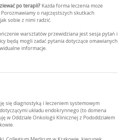
ziewać po terapii?
Każda forma leczenia może
. Porozmawiamy o najczęstszych skutkach
ak sobie z nimi radzić.
czenie warsztatów przewidziana jest sesja pytań i
nicy będą mogli zadać pytania dotyczące omawianych
widualne informacje.
ję się diagnostyką i leczeniem systemowym
 dotyczącymi układu endokrynnego (to domena
ję w Oddziale Onkologii Klinicznej z Pododdziałem
kowie.
ski, Collegium Medicum w Krakowie, kierunek