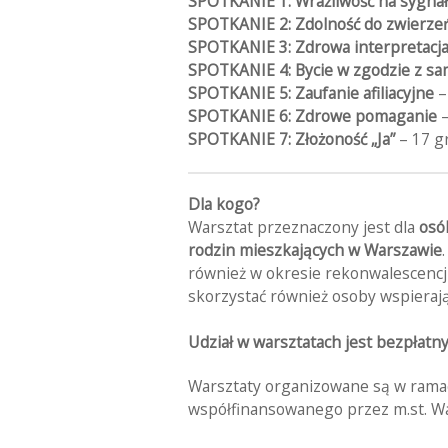
SPOTKANIE 1: Wrażliwość na sygna
SPOTKANIE 2:
Zdolność do zwierze
SPOTKANIE 3: Zdrowa interpretacja
SPOTKANIE 4: Bycie w zgodzie z 
SPOTKANIE 5: Zaufanie afiliacyjne
–
SPOTKANIE 6: Zdrowe pomaganie
SPOTKANIE 7: Złożoność „Ja”
– 17 gr
Dla kogo?
Warsztat przeznaczony jest dla
osó
rodzin
mieszkających w Warszawie
również w okresie rekonwalescencj
skorzystać również osoby wspierają
Udział w warsztatach jest bezpłatny
Warsztaty organizowane są w ramac
współfinansowanego przez m.st. W