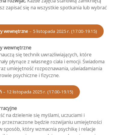
na rozwijać.
Każde zajęcia stanowią zamkniętą
sz zapisać się na wszystkie spotkania lub wybrać
ły wewnętrzne
– 5 listopada 2025 r. (17.00-19.15)
ały wewnętrzne
auczą się technik uwrażliwiających, które
ły płynące z własnego ciała i emocji. Świadoma
raz umiejętność rozpoznawania, uświadamiania
rowie psychiczne i fizyczne.
ń
– 12 listopada 2025 r. (17.00-19.15)
rracyjne
ść na dzielenie się myślami, uczuciami i
 przeznaczone będzie rozwijaniu umiejętności
w sposób, który wzmacnia psychikę i relacje