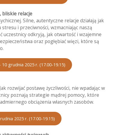
 bliskie relacje
hicznej. Silne, autentyczne relacje działają jak
u stresu i przeciwności, wzmacniając naszą
ć uczestnicy odkryją, jak otwartość i wzajemne
zpieczeństwa oraz pogłębiać więzi, które są
o.
– 10 grudnia 2025 r. (17.00-19.15)
k rozwijać postawę życzliwości, nie wpadając w
tnicy poznają strategie mądrej pomocy, które
nadmiernego obciążenia własnych zasobów.
rudnia 2025 r. (17.00-19.15)
 aktywności życiowych