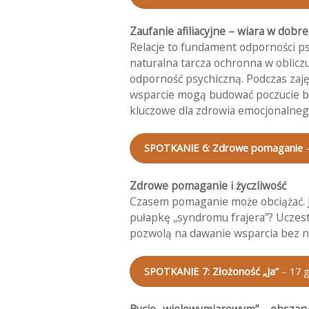
Zaufanie afiliacyjne – wiara w dobre,
Relacje to fundament odporności psyc
naturalna tarcza ochronna w oblicz
odporność psychiczną. Podczas zaję
wsparcie mogą budować poczucie be
kluczowe dla zdrowia emocjonalneg
SPOTKANIE 6: Zdrowe pomaganie
Zdrowe pomaganie i życzliwość
Czasem pomaganie może obciążać. Ja
pułapkę „syndromu frajera”? Uczes
pozwolą na dawanie wsparcia bez 
SPOTKANIE 7: Złożoność „Ja”
– 17 g
Bycie „wielowymiarowym” – obszary