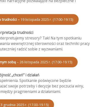
niki narracyjne pozwalające na bezpieczne i
 trudności –
19 listopada 2025 r. (17.00-19.15)
rpretacja trudności
nterpretujemy stresory? Tak! Na tym spotkaniu
owania wewnętrznej sterowności oraz techniki pracy
eczniej radzić sobie z wyzwaniami.
samym sobą
– 26 listopada 2025 r. (17.00-19.15)
jność „chceń” i działań
 spełnienia. Spotkanie poświęcone będzie
ażać swoje potrzeby i decyzje bez poczucia winy,
między pragnieniami a działaniami.
3 grudnia 2025 r. (17.00-19.15)