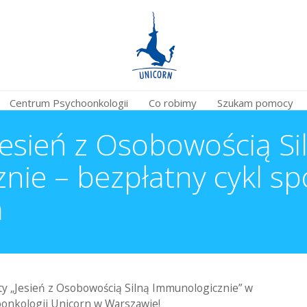
Centrum Psychoonkologii
Co robimy
Szukam pomocy
sień z Osobowością Si
ie – bezpłatny cykl sp
m
y „Jesień z Osobowością Silną Immunologicznie” w
onkologii Unicorn w Warszawie!