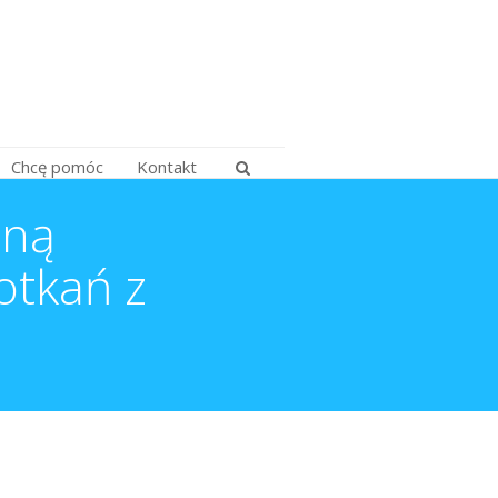
Chcę pomóc
Kontakt
lną
otkań z