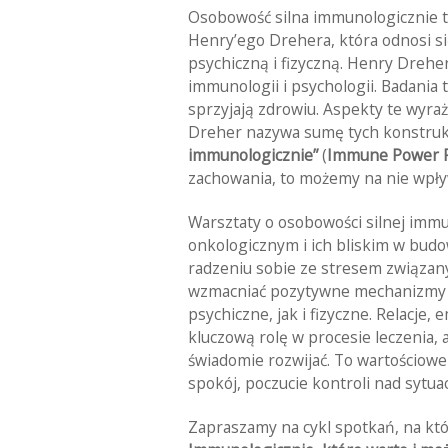
Osobowość silna immunologicznie 
Henry’ego Drehera, która odnosi s
psychiczną i fizyczną. Henry Drehe
immunologii i psychologii. Badania
sprzyjają zdrowiu. Aspekty te wyra
Dreher nazywa sumę tych konstruk
immunologicznie”
(
Immune Power P
zachowania, to możemy na nie wpływa
Warsztaty o osobowości silnej im
onkologicznym i ich bliskim w bud
radzeniu sobie ze stresem związany
wzmacniać pozytywne mechanizmy a
psychiczne, jak i fizyczne. Relacje
kluczową rolę w procesie leczenia, a
świadomie rozwijać. To wartościowe
spokój, poczucie kontroli nad sytua
Zapraszamy na cykl spotkań, na kt