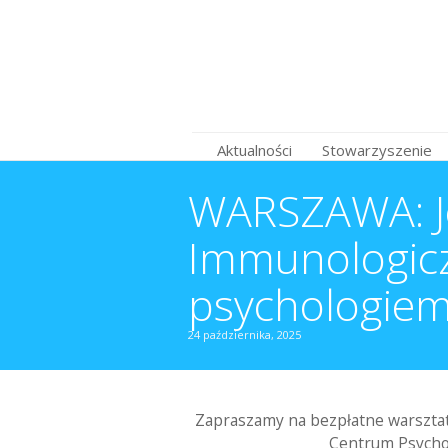
Aktualności
Stowarzyszenie
WARSZAWA: Je
Immunologiczn
psychologie
24 października, 2025
Zapraszamy na bezpłatne warsztat
Centrum Psycho