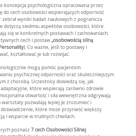
to koncepcja psychologiczna opracowana przez
ię do cech osobowości wspierających odporność
r zebrał wyniki badań naukowych z pogranicza
 te dotyczą siedmiu aspektów osobowości, które
żają się w konkretnych postawach i zachowaniach.
tywnych cech i postaw
„osobowością silną
ersonality
). Co ważne, jeśli to postawy i
ć, kształtować je lub rozwijać.
munologicznie mogą pomóc pacjentom
owaniu psychicznej odporności oraz skuteczniejszym
m z chorobą. Uczestnicy dowiedzą się, jak
daptacyjne, które wspierają zarówno zdrowie
, emocjonalna otwartość i siła wewnętrzna odgrywają
 warsztaty pozwalają lepiej je zrozumieć i
 doświadczenie, które może przynieść większy
cją i wsparcie w trudnych chwilach.
órych poznasz
7 cech Osobowości Silnej