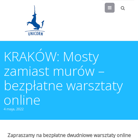
Menu
KRAKÓW: Mosty
zamiast murów –
bezpłatne warsztaty
online
4 maja, 2022
Zapraszamy na bezpłatne dwudniowe warsztaty online