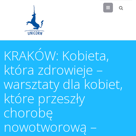
Menu
KRAKÓW: Kobieta,
która zdrowieje –
warsztaty dla kobiet,
które przeszły
chorobę
nowotworową –