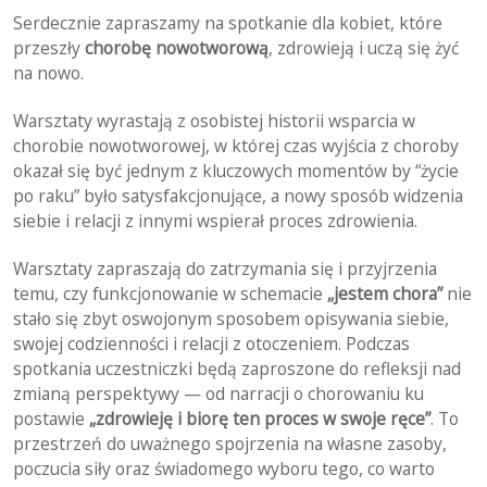
Serdecznie zapraszamy na spotkanie dla kobiet, które
przeszły
chorobę nowotworową
, zdrowieją i uczą się żyć
na nowo.
Warsztaty wyrastają z osobistej historii wsparcia w
chorobie nowotworowej, w której czas wyjścia z choroby
okazał się być jednym z kluczowych momentów by “życie
po raku” było satysfakcjonujące, a nowy sposób widzenia
siebie i relacji z innymi wspierał proces zdrowienia.
Warsztaty zapraszają do zatrzymania się i przyjrzenia
temu, czy funkcjonowanie w schemacie
„jestem chora”
nie
stało się zbyt oswojonym sposobem opisywania siebie,
swojej codzienności i relacji z otoczeniem. Podczas
spotkania uczestniczki będą zaproszone do refleksji nad
zmianą perspektywy — od narracji o chorowaniu ku
postawie
„zdrowieję i biorę ten proces w swoje ręce”
. To
przestrzeń do uważnego spojrzenia na własne zasoby,
poczucia siły oraz świadomego wyboru tego, co warto