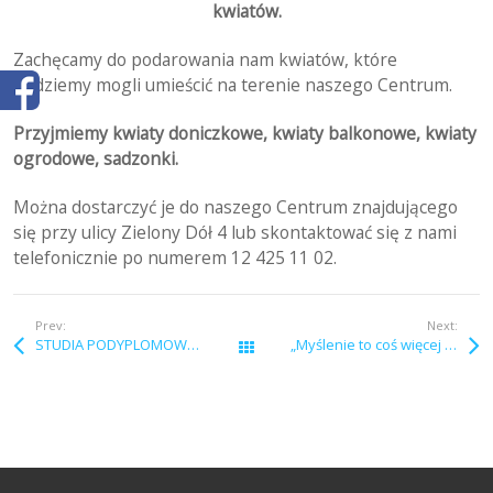
kwiatów.
Zachęcamy do podarowania nam kwiatów, które
będziemy mogli umieścić na terenie naszego Centrum.
Przyjmiemy kwiaty doniczkowe, kwiaty balkonowe, kwiaty
ogrodowe, sadzonki.
Można dostarczyć je do naszego Centrum znajdującego
się przy ulicy Zielony Dół 4 lub skontaktować się z nami
telefonicznie po numerem 12 425 11 02.
Prev:
Next:
STUDIA PODYPLOMOWE „Psychoonkologia w praktyce klinicznej”
„Myślenie to coś więcej niż myślisz” Kurs Racjonalnej Terapii Zachowania
Wszystkie wpisy